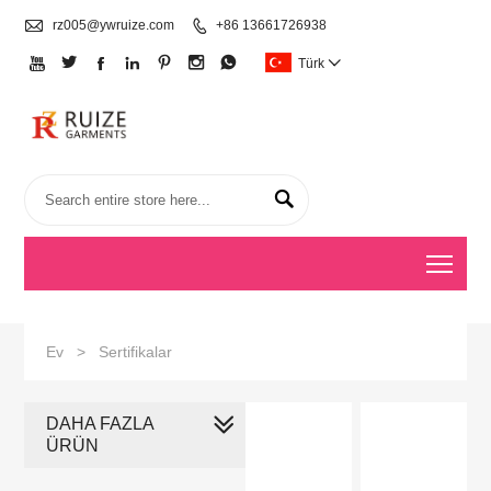

rz005@ywruize.com

+86 13661726938







Türk


Togg
Ev
>
Sertifikalar
DAHA FAZLA
ÜRÜN