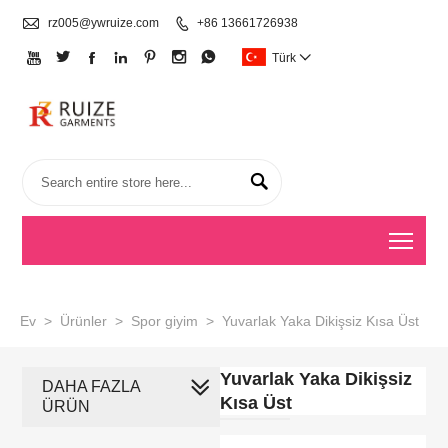

rz005@ywruize.com

+86 13661726938







Türk


Togg
Ev
>
Ürünler
>
Spor giyim
>
Yuvarlak Yaka Dikişsiz Kısa Üst
Yuvarlak Yaka Dikişsiz
DAHA FAZLA
Kısa Üst
ÜRÜN