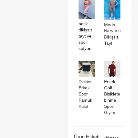
batik
Moda
dikişsiz
Nervürlü
tayt ve
Dikişsiz
spor
Tayt
sutyeni
Dickies
Erkek
Erkek
Golf
Spor
Bisiklete
Pamuk
binme
Külot
Spor
Giyim
Ürün Etiketi:
dikişsiz