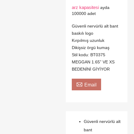
arz kapasitesi
ayda
100000 adet
Güvenli nervürlü alt bant
baskılı logo
Kırpılmış uzunluk
Dikişsiz örgü kumaş
Stil kodu: BT0375
MEGGAN 1.65” VE XS
BEDENİNİ GİYİYOR

Email
Güvenli nervürlü alt
bant